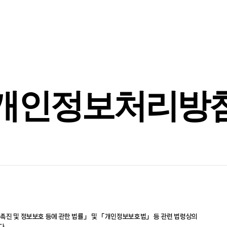
오비오 소개
ODM·OEM 역량
Corporate Identity
제품 카테고리
글로벌 네트워크
제품 포트폴리오
지속가능경영
Careers
오시는 길
개인정보처리방
 촉진 및 정보보호 등에 관한 법률」 및 「개인정보보호법」 등 관련 법령상의
다.