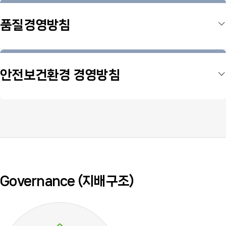
품질경영방침
오비오주식회사는 “기업가치와 구성원 가치의 극대화를 통해
글로벌
초우량 기업으로 도약” 비전을 달성하기 위하여 고객의
안전보건환경 경영방침
요구와 기대를
충족시킬 수 있도록 선제적, 예정적
품질경영시스템을 구축하고,
이행하는 데 최선을 다한다.
오비오주식회사는 안전보건환경(SHE)이 기업의 사회적
책임과 회사의
지속적 성장에 근간이 되는 최우선 핵심가치로
인식하고, 임직원은
맡은 바 직무 수행에 모든 활동 과정에서
안전 문화 구축이 이뤄질 수
있도록 다음과 같이 최선의 노력을
고객 만족 실현
기울인다.
고객만족 실현이 기업 경영의 최우선 가치라는 확고한
Governance (지배구조)
신념 하에 고객의 요구사항 및 기대를 충족시킬 수 있는
최상의 제품 및 서비스를 제공한다.
자율안전문화 구축 및 선행지표 관리
품질경영시스템 구축 및 이행