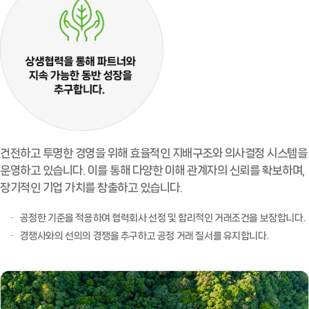
ESG경영의 근간이 되는 SHE 법규를 준수하고 임직원이
개발 및 설계 초기 단계부터 제품 및 서비스 제공 등의 모든
적극적으로 참여하는 자율안전문화 구축, 선행지표
활동에 선제적이고 체계적인 품질경영시스템을 구축,
관리로 신뢰받는 기업이 되도록 한다.
이행 및 지속적인 개선을 한다.
위험요인 적극 발굴 및 지속적인 개선
최고의 품질 경쟁력 확보
우리의 모든 활동에서 잠재 위험요인을 적극적으로 발굴
잠재적인 Risk를 사전에 식별 및 제거하여 지속적인
및 지속적 개선을 통해 인명, 재산 등 손실을 제도화한다.
개선을 추진하고 혁신적인 제품 개발 및 기술 내재화를
통해 시장을 선도하는 품질 경쟁력을 확보한다.
건전하고 투명한 경영을 위해 효율적인 지배구조와 의사결정 시스템을
친환경, 직업병 없는 사업장 실현
운영하고 있습니다. 이를 통해 다양한 이해 관계자의 신뢰를 확보하며,
임직원 및 협력사는 사고예방, 작업환경개선, 오염 방지 및
역량 확보 및 자발적 참여 강화
장기적인 기업 가치를 창출하고 있습니다.
건강증진 활동에 적극적으로 참여하여 친환경, 직업병이
임직원은 품질경영에 필요한 역량을 갖추고 자발적으로
공정한 기준을 적용하여 협력회사 선정 및 합리적인 거래조건을 보장합니다.
없는 사업장을 실현한다.
시스템 활동에 참여하며, 변화하는 시장 요구 능동적으로
경쟁사와의 선의의 경쟁을 추구하고 공정 거래 질서를 유지합니다.
대처하여 사업영역의 변화와 혁신을 주도한다.
선재적 위기관리
선재적 위기관리 대응계획 수립, 임직원 교육훈련 지속
동반성장 및 지속 가능 경영
실시, 체계적인 안전환경 시스템 운영으로 재해 발생을
신뢰와 믿음을 바탕으로 고객 및 협력회사와 공동의